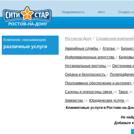
Недвижимость
Авто
Создать с
РОСТОВ-НА-ДОНУ
Ростов-на-Дону
/
Справочник компаний
Компании, оказывающие
различные услуги
Аварийные службы
Ателье
Бизнес
3
10
Информационные агентства
Кадровы
3
Нотариальные конторы
Оргтехника 
10
Охрана и безопасность
Полиграфичес
2
Программное обеспечение и интернет
Салоны и операторы связи
Такси
10
10
Химчистки
Юридические услуги
10
10
Клининговые услуги в Ростове-на-До
Не най
Добавьте к